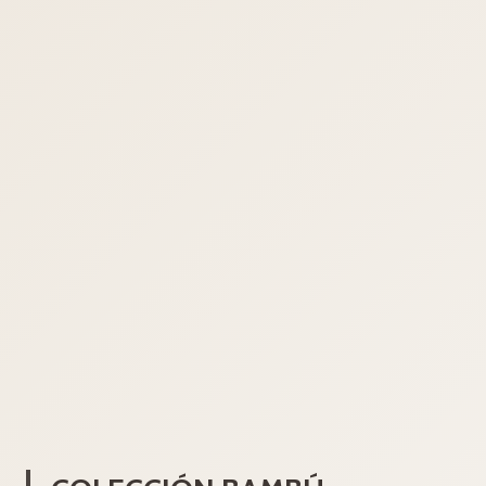
COLECCIÓN BAMBÚ
Redefine tu espacio con diseño,
funcionalidad y el toque de color que
siempre quisiste.
«Un diseño tan único como tu baño»
Descubre