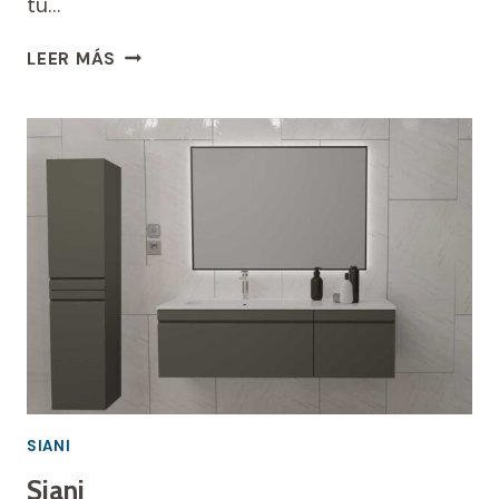
tu…
RUT
LEER MÁS
SIANI
Siani