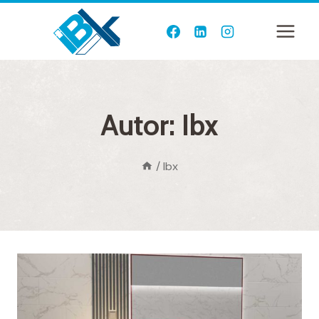
Saltar
al
contenido
Autor: Ibx
/
Ibx