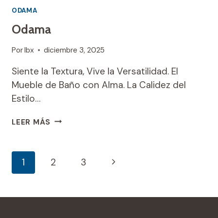
ODAMA
Odama
Por
Ibx
diciembre 3, 2025
Siente la Textura, Vive la Versatilidad. El
Mueble de Baño con Alma. La Calidez del
Estilo…
ODAMA
LEER MÁS
Navegación
Siguiente
1
2
3
De
página
Página