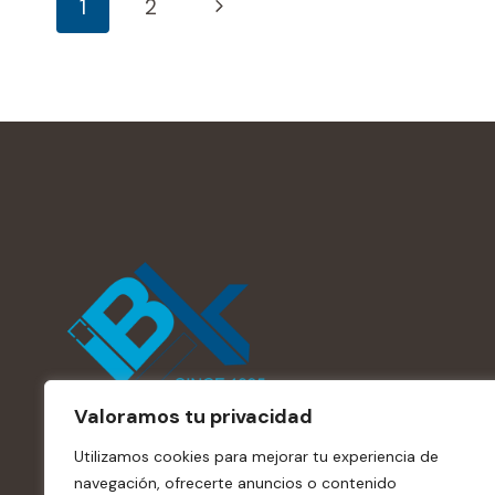
Navegación
Siguiente
1
2
página
De
Página
Valoramos tu privacidad
Utilizamos cookies para mejorar tu experiencia de
navegación, ofrecerte anuncios o contenido
Mubles de baño desde 1995